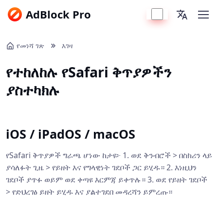
AdBlock Pro
የመነሻ ገጽ
እገዛ
የተከለከሉ የSafari ቅጥያዎችን
ያስተካክሉ
iOS / iPadOS / macOS
የSafari ቅጥያዎች ግራጫ ሆነው ከታዩ፦ 1. ወደ ቅንብሮች > በስክሪን ላይ
ያሳለፉት ጊዜ > የይዘት እና የግላዊነት ገደቦች ጋር ይሂዱ። 2. እነዚህን
ገደቦች ያጥፉ ወይም ወደ ቀጣዩ እርምጃ ይቀጥሉ። 3. ወደ የይዘት ገደቦች
> የድህረገፅ ይዘት ይሂዱ እና ያልተገደበ መዳረሻን ይምረጡ።