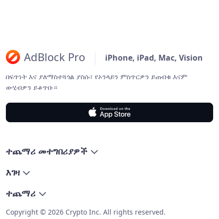
AdBlock Pro
iPhone, iPad, Mac, Vision
በፍጥነት እና ያለማስተጓጎል ያስሱ፣ የኦንላይን ምስጥርዎን ይጠብቁ እናም
ውሂብዎን ይቆጥቡ።
ተጨማሪ መተግበሪያዎች
እገዛ
ተጨማሪ
Copyright © 2026 Crypto Inc. All rights reserved.