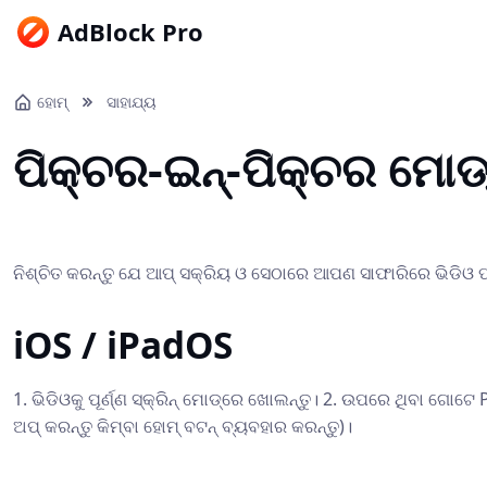
AdBlock Pro
ହୋମ୍‌
ସାହାଯ୍ୟ
ପିକ୍ଚର-ଇନ୍-ପିକ୍ଚର ମୋଡ
ନିଶ୍ଚିତ କରନ୍ତୁ ଯେ ଆପ୍ ସକ୍ରିୟ ଓ ସେଠାରେ ଆପଣ ସାଫାରିରେ ଭିଡିଓ ପ
iOS / iPadOS
1. ଭିଡିଓକୁ ପୂର୍ଣ୍ଣ ସ୍କ୍ରିନ୍ ମୋଡ୍ରେ ଖୋଲନ୍ତୁ। 2. ଉପରେ ଥିବା ଗୋଟେ Pi
ଅପ୍ କରନ୍ତୁ କିମ୍ବା ହୋମ୍ ବଟନ୍ ବ୍ୟବହାର କରନ୍ତୁ)।