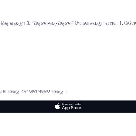
କ୍ କରନ୍ତୁ। 3. “ପିକ୍ଚର-ଇନ୍-ପିକ୍ଚର” ଦିଏ ଦୋହରାନ୍ତୁ। ଅଥବା 1. ଭିଡିଓକୁ
କ୍ଷା କରନ୍ତୁ ଏବଂ ଡାଟା ସଞ୍ଚୟ କରନ୍ତୁ ।