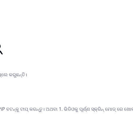
୍
୍ଲେ କରୁଛନ୍ତି।
P ବଟନ୍କୁ ଟାପ୍ କରନ୍ତୁ। ଅଥବା 1. ଭିଡିଓକୁ ପୂର୍ଣ୍ଣ ସ୍କ୍ରିନ୍ ମୋଡ୍ ରେ ଖୋ