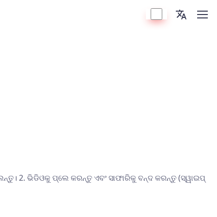
ଲନ୍ତୁ। 2. ଭିଡିଓକୁ ପ୍ଲେ କରନ୍ତୁ ଏବଂ ସାଫାରିକୁ ବନ୍ଦ କରନ୍ତୁ (ସ୍ୱାଇପ୍