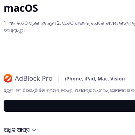
macOS
1. ଏକ ଭିଡିଓ ପ୍ଲେ କରନ୍ତୁ। 2. ଆଡିଓ ଆଇକନ୍ ଉପରେ ଡାହାଣ ଲିଙ୍କ୍ କ୍ଲି
ଦୋହରାନ୍ତୁ।
AdBlock Pro
iPhone, iPad, Mac, Vision
ଦ୍ରୁତ ଏବଂ ବିଭ୍ରାନ୍ତି ବିନା ବ୍ରାଉଜ୍ କରନ୍ତୁ, ଆପଣଙ୍କ ଅନ୍‌ଲାଇନ୍ ଗୋପନୀୟତା ର
ଅଧିକ ଆପ୍ସ