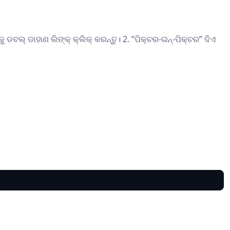
 ଡବଲ୍ ଡାହାଣ ଲିଙ୍କ୍ କ୍ଲିକ୍ କରନ୍ତୁ। 2. “ପିକ୍ଚର-ଇନ୍-ପିକ୍ଚର” ଦିଏ