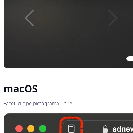
macOS
Faceți clic pe pictograma Citire