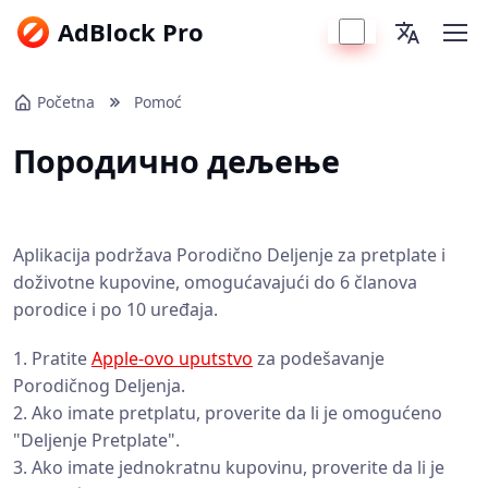
AdBlock Pro
Početna
Pomoć
Породично дељење
Aplikacija podržava Porodično Deljenje za pretplate i
doživotne kupovine, omogućavajući do 6 članova
porodice i po 10 uređaja.
1. Pratite
Apple-ovo uputstvo
za podešavanje
Porodičnog Deljenja.
2. Ako imate pretplatu, proverite da li je omogućeno
"Deljenje Pretplate".
3. Ako imate jednokratnu kupovinu, proverite da li je