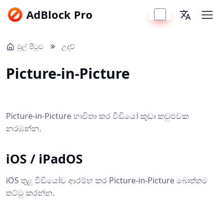
AdBlock Pro
මුල් පිටුව
උදව්
Picture-in-Picture
Picture-in-Picture භාවිතා කර වීඩියෝ කුඩා කවුළුවක
නරඹන්න.
iOS / iPadOS
iOS තුළ වීඩියෝව ආරම්භ කර Picture-in-Picture බොත්තම
තට්ටු කරන්න.