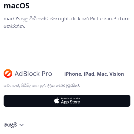
macOS
macOS තුළ වීඩියෝව මත right-click කර Picture-in-Picture
තෝරන්න.
AdBlock Pro
iPhone, iPad, Mac, Vision
වේගවත්, පිරිසිදු සහ පුද්ගලික වෙබ් බ්‍රවුසින්.
යෙදුම්