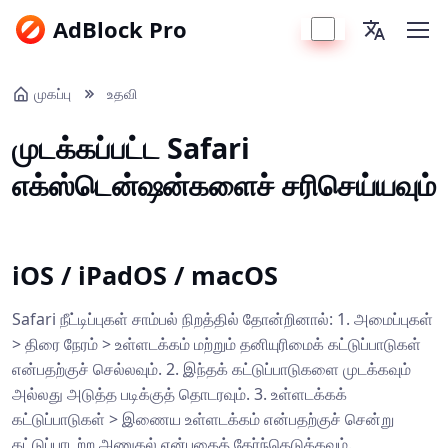
AdBlock Pro
முகப்பு
உதவி
முடக்கப்பட்ட Safari
எக்ஸ்டென்ஷன்களைச் சரிசெய்யவும்
iOS / iPadOS / macOS
Safari நீட்டிப்புகள் சாம்பல் நிறத்தில் தோன்றினால்: 1. அமைப்புகள்
> திரை நேரம் > உள்ளடக்கம் மற்றும் தனியுரிமைக் கட்டுப்பாடுகள்
என்பதற்குச் செல்லவும். 2. இந்தக் கட்டுப்பாடுகளை முடக்கவும்
அல்லது அடுத்த படிக்குத் தொடரவும். 3. உள்ளடக்கக்
கட்டுப்பாடுகள் > இணைய உள்ளடக்கம் என்பதற்குச் சென்று
கட்டுப்பாடற்ற அணுகல் என்பதைத் தேர்ந்தெடுக்கவும்.