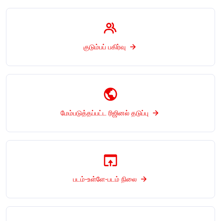
குடும்பப் பகிர்வு
மேம்படுத்தப்பட்ட ரிஜினல் தடுப்பு
படம்-உள்ளே-படம் நிலை