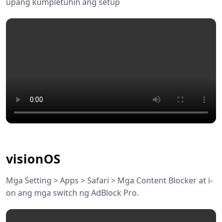
upang kumpletuhin ang setup
visionOS
Mga Setting > Apps > Safari > Mga Content Blocker at i-
on ang mga switch ng AdBlock Pro.