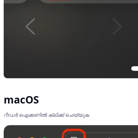
macOS
റീഡർ ഐക്കണിൽ ക്ലിക്ക് ചെയ്യുക