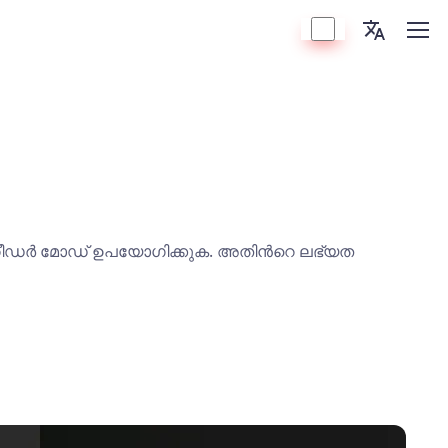
െ റീഡർ മോഡ് ഉപയോഗിക്കുക. അതിന്‍റെ ലഭ്യത