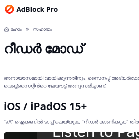
AdBlock Pro
ഹോം
സഹായം
റീഡർ മോഡ്
അനായാസമായി വായിക്കുന്നതിനും, സൈനപ്പ് അഭ്യർത്ഥന 
വെബ്ബ്‍സൈറ്റിന്‍റെ ലേയൗട്ട് അനുസരിച്ചാണ്.
iOS / iPadOS 15+
"aA" ഐക്കണിൽ ടാപ്പ് ചെയ്യുക, "റീഡർ കാണിക്കുക" തിര