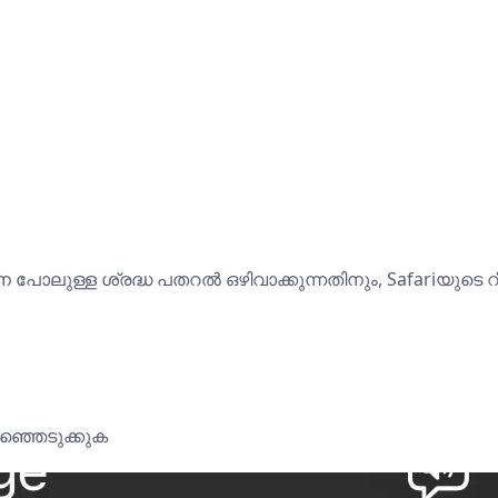
പോലുള്ള ശ്രദ്ധ പതറൽ ഒഴിവാക്കുന്നതിനും, Safariയുട
ഞ്ഞെടുക്കുക