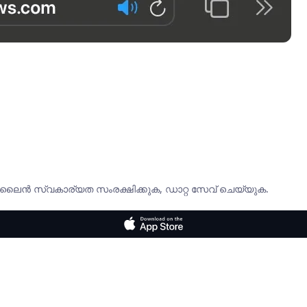
ൈൻ സ്വകാര്യത സംരക്ഷിക്കുക, ഡാറ്റ സേവ് ചെയ്യുക.